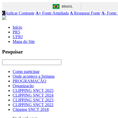
BRASIL
C
Aplicar Contraste
A+
Fonte Ampliada
A
Restaurar Fonte
A-
Fonte 
Início
PR5
UFRJ
Mapa do Site
Pesquisar
Como participar
Onde acontece a Semana
PROGRAMAÇÃO
Organização
CLIPPING SNCT 2025
CLIPPING SNCT 2024
CLIPPING SNCT 2023
CLIPPING SNCT 2022
Clipping SNCT 2018