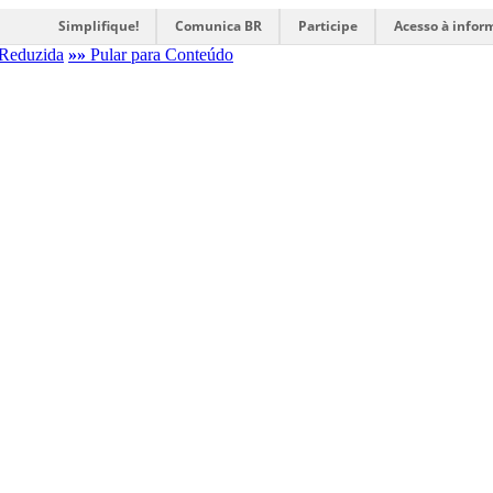
Simplifique!
Comunica BR
Participe
Acesso à infor
Reduzida
»»
Pular para Conteúdo